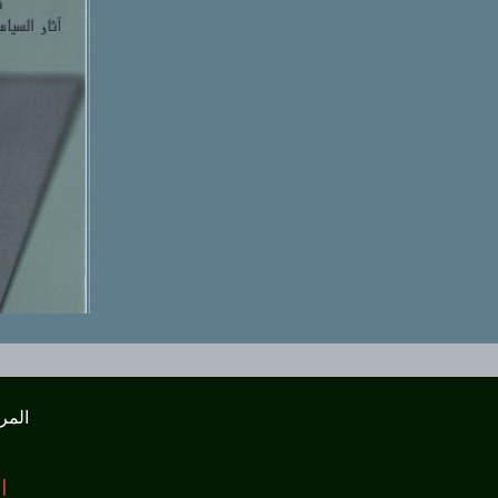
المر
ا